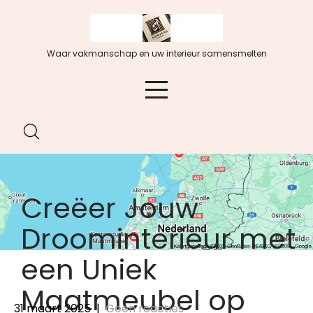
Spring
naar
de
Waar vakmanschap en uw interieur samensmelten
inhoud
Creëer Jouw
Droominterieur met
een Uniek
Maatmeubel op
31 maart 2025
|
Geen reacties