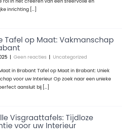
e rol in het creëren van een sfeervolle en
ke inrichting […]
e Tafel op Maat: Vakmanschap
rabant
2025
|
Geen reacties
|
Uncategorized
Maat in Brabant Tafel op Maat in Brabant: Uniek
hap voor uw Interieur Op zoek naar een unieke
perfect aansluit bij […]
olle Visgraattafels: Tijdloze
tie voor uw Interieur