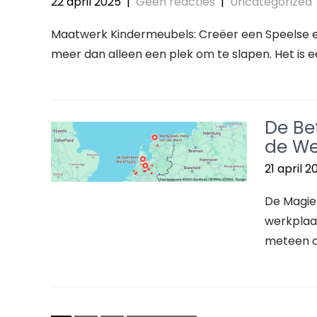
22 april 2025
|
Geen reacties
|
Uncategorized
Maatwerk Kindermeubels: Creëer een Speelse e
meer dan alleen een plek om te slapen. Het is e
De Be
de We
21 april 2
De Magie
werkplaa
meteen o
Berichten