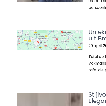
essentiël
persoonlij
Uniek
uit B
29 april 
Tafel op 
Vakmansc
tafel die 
Stijlv
Elegan