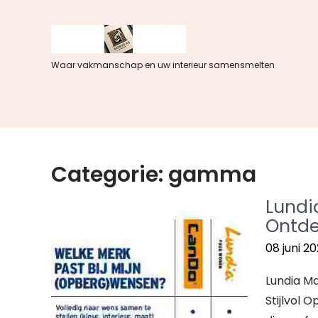
Spring
naar
de
inhoud
Waar vakmanschap en uw interieur samensmelten
Categorie:
gamma
Lundi
Ontde
08 juni 2
Lundia M
Stijlvol 