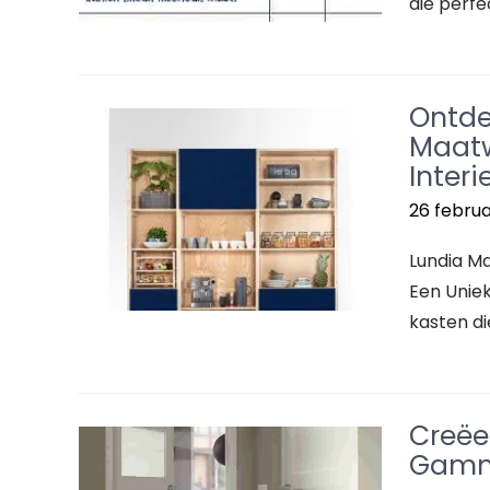
die perfe
Ontde
Maat
Interi
26 februa
Lundia M
Een Uniek
kasten di
Creëe
Gamm