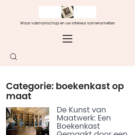
Spring
naar
de
Waar vakmanschap en uw interieur samensmelten
inhoud
Categorie:
boekenkast op
maat
De Kunst van
Maatwerk: Een
Boekenkast
Gemaakt door een