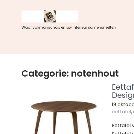
Spring
naar
de
inhoud
Waar vakmanschap en uw interieur samensmelten
Categorie:
notenhout
Eettaf
Desig
18 oktob
eettafel
,
Eettafel 
Eettafel 