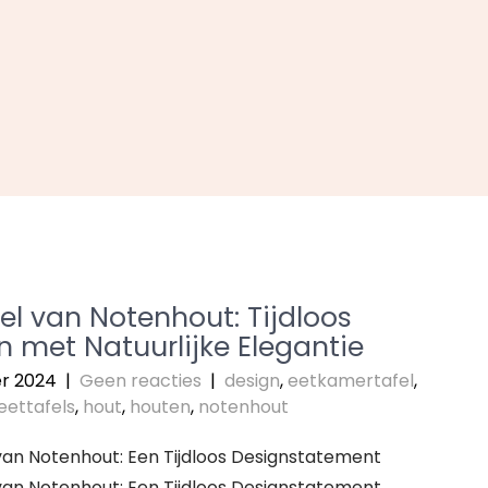
el van Notenhout: Tijdloos
n met Natuurlijke Elegantie
er 2024
|
Geen reacties
|
design
,
eetkamertafel
,
eettafels
,
hout
,
houten
,
notenhout
van Notenhout: Een Tijdloos Designstatement
van Notenhout: Een Tijdloos Designstatement