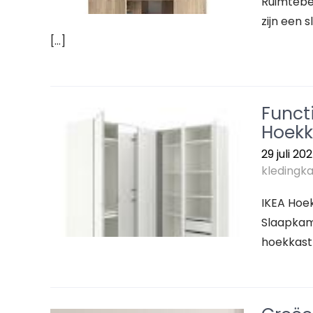
Ruimtebe
zijn een 
[…]
Functi
Hoekk
29 juli 20
kledingka
IKEA Hoe
Slaapkame
hoekkast