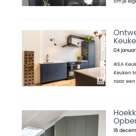
om je eig
Ontwe
Keuke
04 januar
IKEA Keu
Keuken M
naar een 
Hoekk
Opber
18 decem