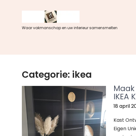
Spring
naar
de
inhoud
Waar vakmanschap en uw interieur samensmelten
Categorie:
ikea
Maak 
IKEA 
18 april 2
Kast Ontw
Eigen Uni