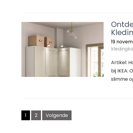
Ontde
Kledin
19 novem
kledingka
Artikel: 
bij IKEA:
slimme o
Berichtnavigatie
1
2
Volgende