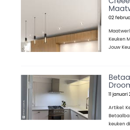
Creëe
Maatw
02 februa
Maatwerk
Keuken M
Jouw Keu
Betaa
Droom
11 januari
Artikel: 
Betaalbar
keuken di