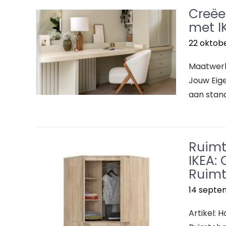
Creëe
met I
22 oktob
Maatwerk 
Jouw Eige
aan stand
Ruimt
IKEA:
Ruimt
14 septe
Artikel: 