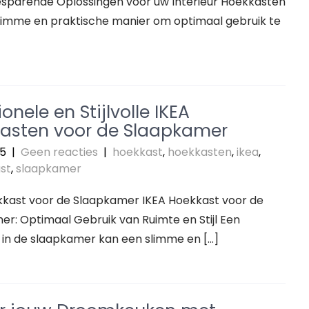
sparende Oplossingen voor uw Interieur Hoekkasten
slimme en praktische manier om optimaal gebruik te
onele en Stijlvolle IKEA
asten voor de Slaapkamer
25
|
Geen reacties
|
hoekkast
,
hoekkasten
,
ikea
,
st
,
slaapkamer
kkast voor de Slaapkamer IKEA Hoekkast voor de
r: Optimaal Gebruik van Ruimte en Stijl Een
 in de slaapkamer kan een slimme en […]