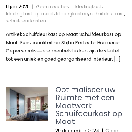
11 juni 2025
|
Geen reacties
|
kledingkast
,
kledingkast op maat
,
kledingkasten
,
schuifdeurkast
,
schuifdeurkasten
Artikel: Schuifdeurkast op Maat Schuifdeurkast op
Maat: Functionaliteit en Stijl in Perfecte Harmonie
Gepersonaliseerde meubelstukken zijn de sleutel
tot een uniek en goed georganiseerd interieur. […]
Optimaliseer uw
Ruimte met een
Maatwerk
Schuifdeurkast op
Maat
29 december 2024
|
Geen