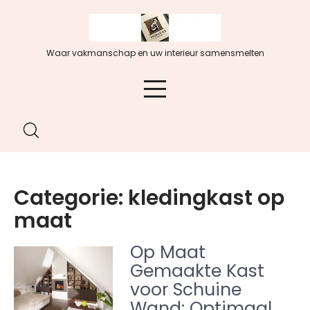
Spring
naar
de
Waar vakmanschap en uw interieur samensmelten
inhoud
Categorie:
kledingkast op
maat
Op Maat
Gemaakte Kast
voor Schuine
Wand: Optimaal