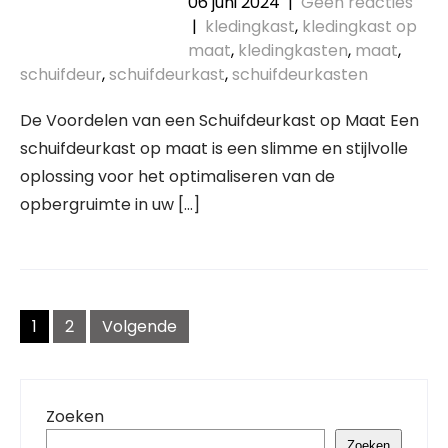
06 juni 2024
|
Geen reacties
|
kledingkast
,
kledingkast op
maat
,
kledingkasten
,
maat
,
schuifdeur
,
schuifdeurkast
,
schuifdeurkasten
De Voordelen van een Schuifdeurkast op Maat Een
schuifdeurkast op maat is een slimme en stijlvolle
oplossing voor het optimaliseren van de
opbergruimte in uw […]
Berichtnavigatie
1
2
Volgende
Zoeken
Zoeken