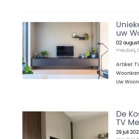
Uniek
uw W
02 augus
meubel
,
Artikel: 
Woonkame
Uw Woonk
De Ko
TV Me
29 juli 20