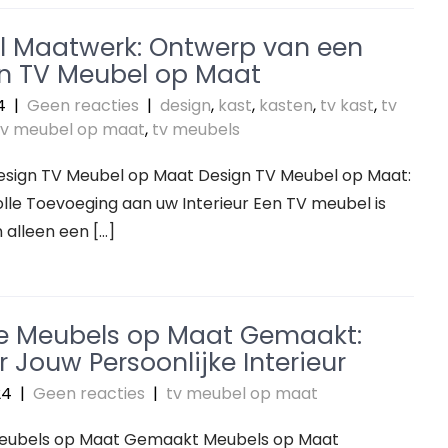
vol Maatwerk: Ontwerp van een
n TV Meubel op Maat
4
|
Geen reacties
|
design
,
kast
,
kasten
,
tv kast
,
tv
tv meubel op maat
,
tv meubels
Design TV Meubel op Maat Design TV Meubel op Maat:
volle Toevoeging aan uw Interieur Een TV meubel is
alleen een […]
e Meubels op Maat Gemaakt:
 Jouw Persoonlijke Interieur
24
|
Geen reacties
|
tv meubel op maat
 Meubels op Maat Gemaakt Meubels op Maat