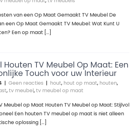
tv meubel op maat
,
tv meubels
 Kosten van een Op Maat Gemaakt TV Meubel De
an een Op Maat Gemaakt TV Meubel: Wat Kunt U
en? Een op maat […]
vol Houten TV Meubel Op Maat: Een
nlijke Touch voor uw Interieur
4
|
Geen reacties
|
hout
,
hout op maat
,
houten
,
ast
,
tv meubel
,
tv meubel op maat
 Meubel op Maat Houten TV Meubel op Maat: Stijlvol
oneel Een houten TV meubel op maat is niet alleen
ische oplossing […]