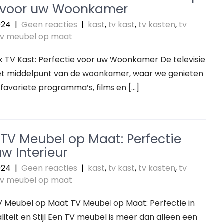
 voor uw Woonkamer
024
|
Geen reacties
|
kast
,
tv kast
,
tv kasten
,
tv
tv meubel op maat
 TV Kast: Perfectie voor uw Woonkamer De televisie
het middelpunt van de woonkamer, waar we genieten
favoriete programma’s, films en […]
 TV Meubel op Maat: Perfectie
w Interieur
024
|
Geen reacties
|
kast
,
tv kast
,
tv kasten
,
tv
tv meubel op maat
TV Meubel op Maat TV Meubel op Maat: Perfectie in
liteit en Stijl Een TV meubel is meer dan alleen een