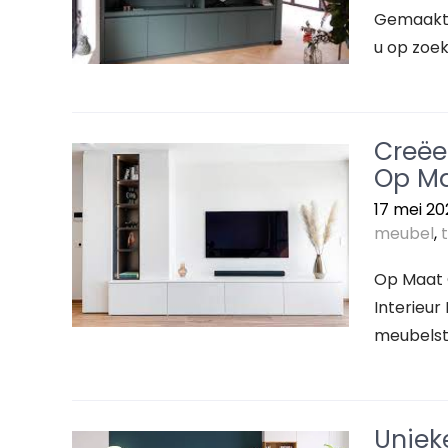
Gemaakt: 
u op zoek
Creëe
Op Ma
17 mei 20
meubel
,
Op Maat 
Interieur
meubelstu
Uniek