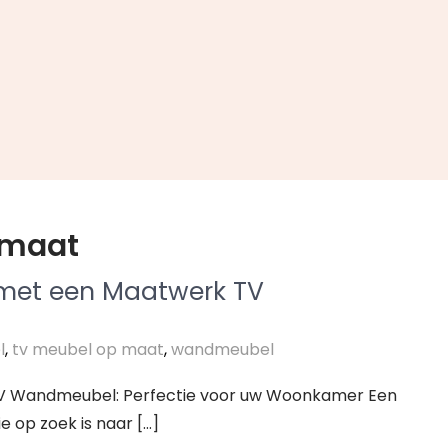
 maat
 met een Maatwerk TV
l
,
tv meubel op maat
,
wandmeubel
V Wandmeubel: Perfectie voor uw Woonkamer Een
 op zoek is naar […]