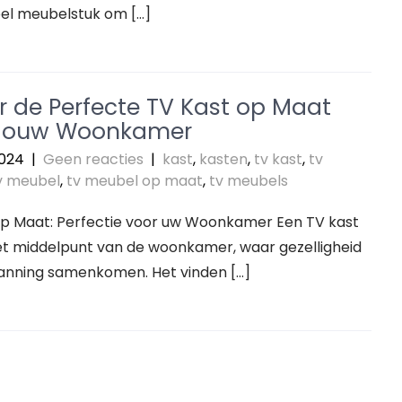
eel meubelstuk om […]
r de Perfecte TV Kast op Maat
 Jouw Woonkamer
2024
|
Geen reacties
|
kast
,
kasten
,
tv kast
,
tv
v meubel
,
tv meubel op maat
,
tv meubels
op Maat: Perfectie voor uw Woonkamer Een TV kast
et middelpunt van de woonkamer, waar gezelligheid
anning samenkomen. Het vinden […]