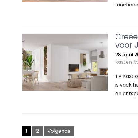
function
Creëe
voor
28 april 
kasten
,
t
TV Kast 
is vaak h
en ontsp
Berichtnavigatie
1
2
Volgende