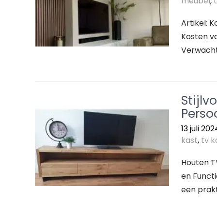
meubel
,
Artikel:
Kosten v
Verwacht
Stijl
Persoo
13 juli 202
kast
,
tv k
Houten TV
en Functi
een prakt