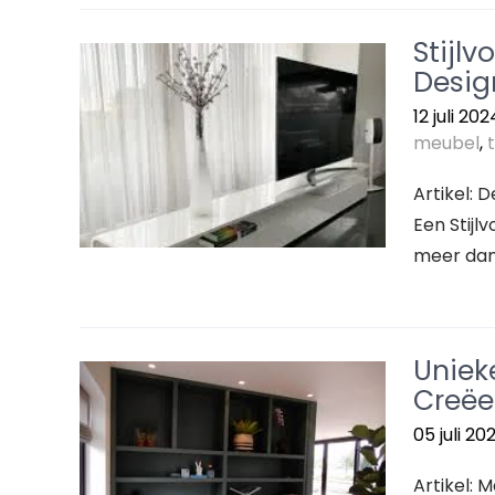
Stijl
Desig
12 juli 202
meubel
,
Artikel: 
Een Stijl
meer dan 
Uniek
Creëer
05 juli 20
Artikel: