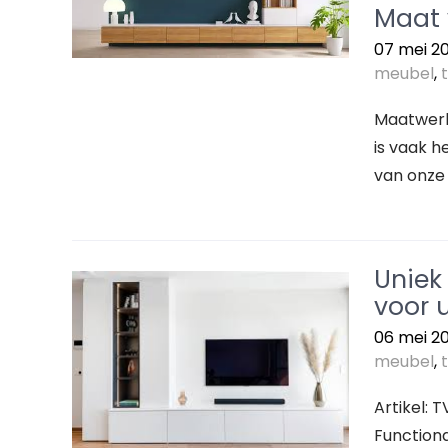
Maat
07 mei 2
meubel
,
Maatwerk
is vaak 
van onze 
Uniek
voor u
06 mei 2
meubel
,
Artikel: 
Functiona