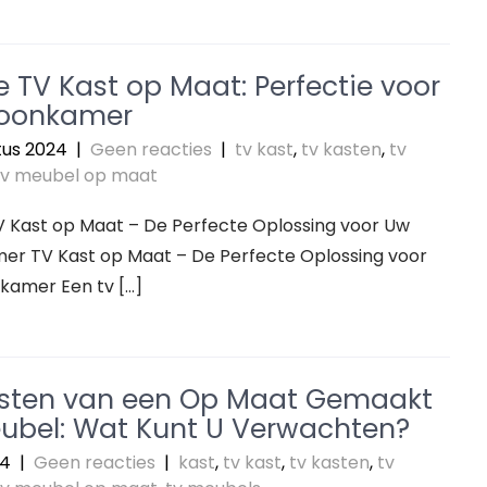
e TV Kast op Maat: Perfectie voor
oonkamer
tus 2024
|
Geen reacties
|
tv kast
,
tv kasten
,
tv
tv meubel op maat
TV Kast op Maat – De Perfecte Oplossing voor Uw
r TV Kast op Maat – De Perfecte Oplossing voor
amer Een tv […]
sten van een Op Maat Gemaakt
ubel: Wat Kunt U Verwachten?
24
|
Geen reacties
|
kast
,
tv kast
,
tv kasten
,
tv