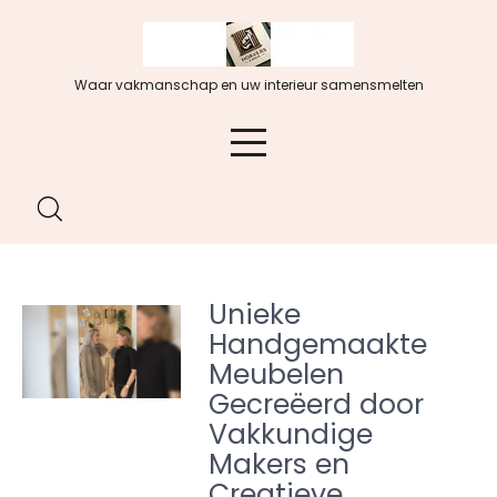
Spring
naar
de
Waar vakmanschap en uw interieur samensmelten
inhoud
Unieke
Handgemaakte
Meubelen
Gecreëerd door
Vakkundige
Makers en
Creatieve