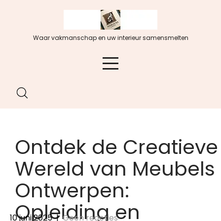
Spring
naar
de
Waar vakmanschap en uw interieur samensmelten
inhoud
Ontdek de Creatieve
Wereld van Meubels
Ontwerpen:
Opleiding en
10 juni 2025
|
Geen reacties