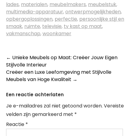
lades
,
materialen
,
meubelmakers
,
meubelstuk
,
multimedia-apparatuur
,
ontwerpmogelijkheden
,
opbergoplossingen
,
perfectie
,
persoonlijke stijl en
smaak
,
ruimte
,
televisie
,
tv kast op maat
,
vakmanschap
,
woonkamer
Berichtnavigatie
←
Unieke Meubels op Maat: Creëer Jouw Eigen
Stijlvolle Interieur
Creëer een Luxe Leefomgeving met Stijlvolle
Meubels van Hoge Kwaliteit
→
Een reactie achterlaten
Je e-mailadres zal niet getoond worden.
Vereiste
velden zijn gemarkeerd met
*
Reactie
*