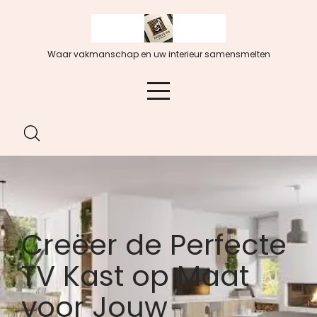
Spring
naar
de
Waar vakmanschap en uw interieur samensmelten
inhoud
Creëer de Perfecte
TV Kast op Maat
voor Jouw