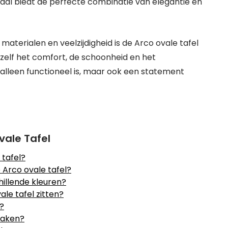
vaal biedt de perfecte combinatie van elegantie en
aterialen en veelzijdigheid is de Arco ovale tafel
r zelf het comfort, de schoonheid en het
alleen functioneel is, maar ook een statement
vale Tafel
 tafel?
 Arco ovale tafel?
hillende kleuren?
le tafel zitten?
l?
maken?