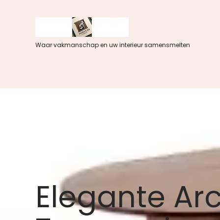
Spring
naar
de
inhoud
Waar vakmanschap en uw interieur samensmelten
Elegante Arco