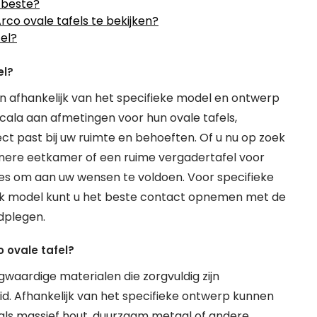
 beste?
co ovale tafels te bekijken?
fel?
el?
n afhankelijk van het specifieke model en ontwerp
cala aan afmetingen voor hun ovale tafels,
ct past bij uw ruimte en behoeften. Of u nu op zoek
nere eetkamer of een ruime vergadertafel voor
ties om aan uw wensen te voldoen. Voor specifieke
iek model kunt u het beste contact opnemen met de
adplegen.
 ovale tafel?
waardige materialen die zorgvuldig zijn
d. Afhankelijk van het specifieke ontwerp kunnen
als massief hout, duurzaam metaal of andere