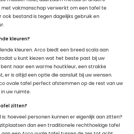
t met vakmanschap verwerkt om een tafel te
ar ook bestand is tegen dagelijks gebruik en
r.
ende kleuren?
illende kleuren. Arco biedt een breed scala aan
zodat u kunt kiezen wat het beste past bij uw
ek bent naar een warme houtkleur, een strakke
r is altijd een optie die aansluit bij uw wensen.
Arco ovale tafel perfect afstemmen op de rest van uw
in uw ruimte.
fel zitten?
 is: hoeveel personen kunnen er eigenlijk aan zitten?
zitplaatsen dan een traditionele rechthoekige tafel
 aan een Arco ovale tafel tussen de zes tot acht