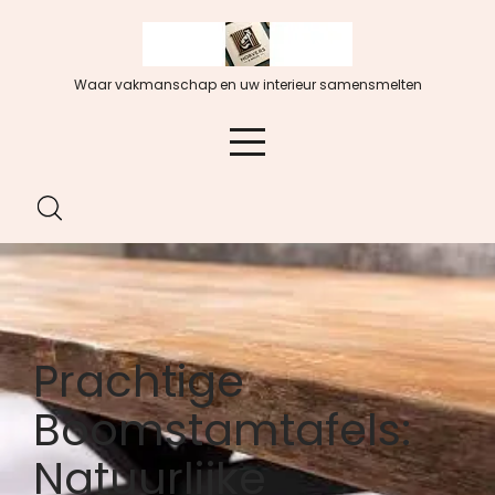
Spring
naar
de
Waar vakmanschap en uw interieur samensmelten
inhoud
Prachtige
Boomstamtafels:
Natuurlijke