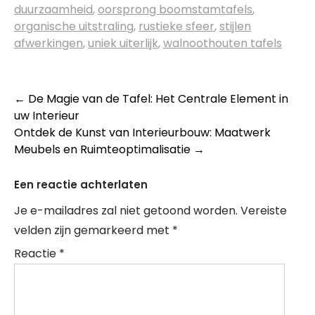
duurzaamheid
,
oorsprong boomstamtafels
,
organische uitstraling
,
rustieke sfeer
,
stijlen
afwerkingen
,
uniek uiterlijk
,
walnoothouten tafels
Berichtnavigatie
←
De Magie van de Tafel: Het Centrale Element in
uw Interieur
Ontdek de Kunst van Interieurbouw: Maatwerk
Meubels en Ruimteoptimalisatie
→
Een reactie achterlaten
Je e-mailadres zal niet getoond worden.
Vereiste
velden zijn gemarkeerd met
*
Reactie
*