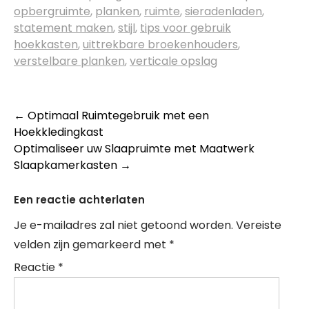
opbergruimte
,
planken
,
ruimte
,
sieradenladen
,
statement maken
,
stijl
,
tips voor gebruik
hoekkasten
,
uittrekbare broekenhouders
,
verstelbare planken
,
verticale opslag
Berichtnavigatie
←
Optimaal Ruimtegebruik met een
Hoekkledingkast
Optimaliseer uw Slaapruimte met Maatwerk
Slaapkamerkasten
→
Een reactie achterlaten
Je e-mailadres zal niet getoond worden.
Vereiste
velden zijn gemarkeerd met
*
Reactie
*