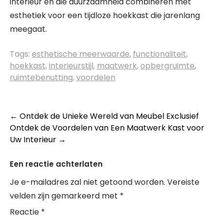
interieur en die duurzaamheid combineren met
esthetiek voor een tijdloze hoekkast die jarenlang
meegaat.
Tags:
esthetische meerwaarde
,
functionaliteit
,
hoekkast
,
interieurstijl
,
maatwerk
,
opbergruimte
,
ruimtebenutting
,
voordelen
Berichtnavigatie
←
Ontdek de Unieke Wereld van Meubel Exclusief
Ontdek de Voordelen van Een Maatwerk Kast voor
Uw Interieur
→
Een reactie achterlaten
Je e-mailadres zal niet getoond worden.
Vereiste
velden zijn gemarkeerd met
*
Reactie
*