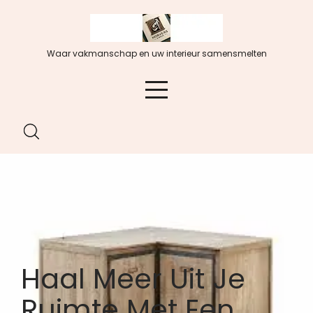
Spring
naar
de
Waar vakmanschap en uw interieur samensmelten
inhoud
Haal Meer Uit Je
Ruimte Met Een