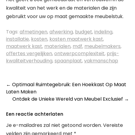
kwaliteit van het werk en de materialen die zijn
gebruikt voor uw op maat gemaakte meubelstuk.
Tags:
afmetingen
,
afwerking
,
budget
,
indeling
,
installatie
,
kosten
,
kosten maatwerk kast
,
maatwerk kast
,
materialen
,
mdf
,
meubelmakers
,
offertes vergelijken
,
ontwerpcomplexiteit
,
prijs-
kwaliteitverhouding
,
spaanplaat
,
vakmanschap
Berichtnavigatie
←
Optimaal Ruimtegebruik: Een Hoekkast Op Maat
Laten Maken
Ontdek de Unieke Wereld van Meubel Exclusief
→
Een reactie achterlaten
Je e-mailadres zal niet getoond worden.
Vereiste
velden zijn gemarkeerd met
*