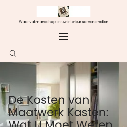
Spring
naar
de
Waar vakmanschap en uw interieur samensmelten
inhoud
De Kosten van
Maatwerk Kasten:
Wat U Moet Weten