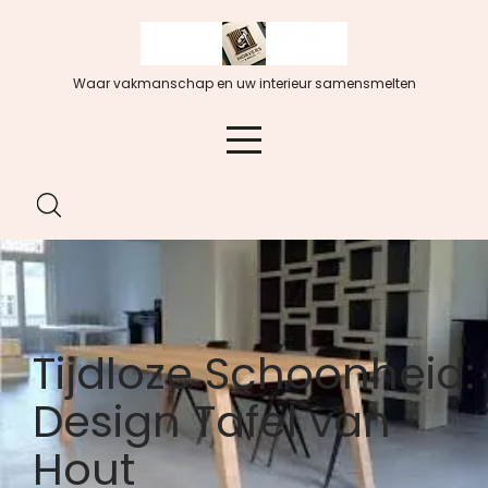
Spring
naar
de
Waar vakmanschap en uw interieur samensmelten
inhoud
Tijdloze Schoonheid:
Design Tafel van
Hout