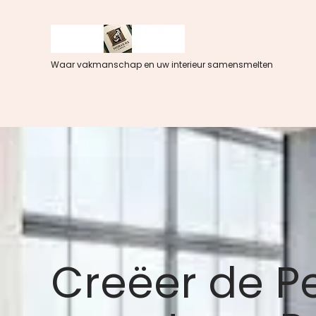
Spring
naar
de
inhoud
Waar vakmanschap en uw interieur samensmelten
Creëer de P