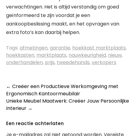
verwachtingen. Het is altijd verstandig om goed
geïnformeerd te zijn voordat je een
aankoopbeslissing maakt, en het opvragen van
extra foto’s kan daarbij helpen.
Tags:
afmetingen
,
garantie
,
hoekkast marktplaats
,
hoekkasten
,
marktplaats
,
nauwkeurigheid
,
nieuw
,
onderhandelen
,
prijs
,
tweedehands
,
verkopers
Berichtnavigatie
←
Creëer een Productieve Werkomgeving met
Ergonomisch Kantoormeubilair
Unieke Meubel Maatwerk: Creëer Jouw Persoonlijke
Interieur
→
Een reactie achterlaten
Je e-mailadres zal niet getoond worden.
Vereiste