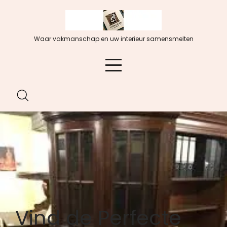
Spring
naar
de
Waar vakmanschap en uw interieur samensmelten
inhoud
Vind de Perfecte