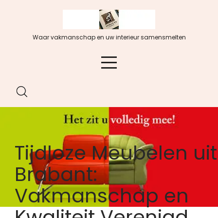
Spring
naar
de
Waar vakmanschap en uw interieur samensmelten
inhoud
Tijdloze Meubelen uit
Brabant:
Vakmanschap en
Kwaliteit Verenigd