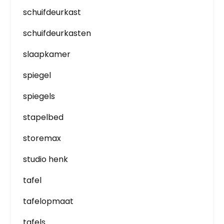
schuifdeurkast
schuifdeurkasten
slaapkamer
spiegel
spiegels
stapelbed
storemax
studio henk
tafel
tafelopmaat
tafels