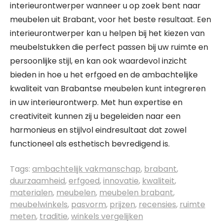
interieurontwerper wanneer u op zoek bent naar
meubelen uit Brabant, voor het beste resultaat. Een
interieurontwerper kan u helpen bij het kiezen van
meubelstukken die perfect passen bij uw ruimte en
persoonlijke stijl, en kan ook waardevol inzicht
bieden in hoe u het erfgoed en de ambachtelijke
kwaliteit van Brabantse meubelen kunt integreren
in uw interieurontwerp. Met hun expertise en
creativiteit kunnen zij u begeleiden naar een
harmonieus en stijlvol eindresultaat dat zowel
functioneel als esthetisch bevredigend is.
Tags:
ambachtelijk vakmanschap
,
brabant
,
duurzaamheid
,
erfgoed
,
innovatie
,
kwaliteit
,
materialen
,
meubelen
,
meubelen brabant
,
meubelwinkels
,
pasvorm
,
prijzen
,
recensies
,
ruimte
meten
,
traditie
,
winkels vergelijken