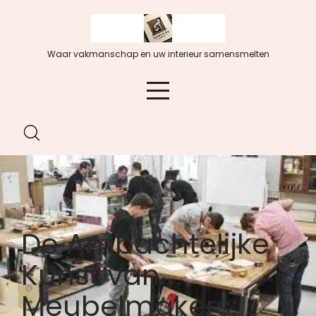
Spring
naar
de
Waar vakmanschap en uw interieur samensmelten
inhoud
De Ambachtelijke
Kunst van
Meubelmakers: