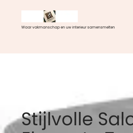
Spring
naar
de
inhoud
Waar vakmanschap en uw interieur samensmelten
Stijlvolle S