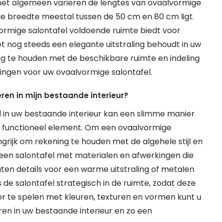
het algemeen variëren de lengtes van ovaalvormige
 de breedte meestal tussen de 50 cm en 80 cm ligt.
rmige salontafel voldoende ruimte biedt voor
et nog steeds een elegante uitstraling behoudt in uw
ng te houden met de beschikbare ruimte en indeling
etingen voor uw ovaalvormige salontafel.
ren in mijn bestaande interieur?
l in uw bestaande interieur kan een slimme manier
 en functioneel element. Om een ovaalvormige
ngrijk om rekening te houden met de algehele stijl en
r een salontafel met materialen en afwerkingen die
outen details voor een warme uitstraling of metalen
 de salontafel strategisch in de ruimte, zodat deze
Door te spelen met kleuren, texturen en vormen kunt u
en in uw bestaande interieur en zo een