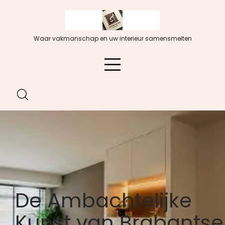
Spring
naar
de
Waar vakmanschap en uw interieur samensmelten
inhoud
De Ambachtelijke
Kunst van Brabantse