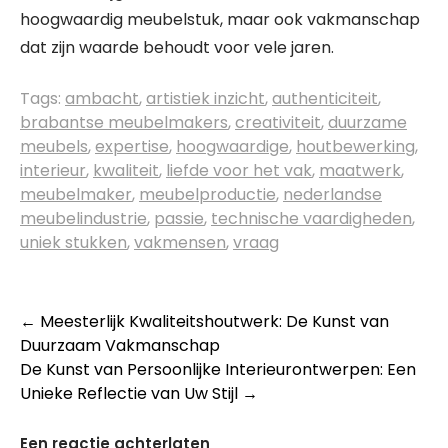
hoogwaardig meubelstuk, maar ook vakmanschap
dat zijn waarde behoudt voor vele jaren.
Tags:
ambacht
,
artistiek inzicht
,
authenticiteit
,
brabantse meubelmakers
,
creativiteit
,
duurzame
meubels
,
expertise
,
hoogwaardige
,
houtbewerking
,
interieur
,
kwaliteit
,
liefde voor het vak
,
maatwerk
,
meubelmaker
,
meubelproductie
,
nederlandse
meubelindustrie
,
passie
,
technische vaardigheden
,
uniek stukken
,
vakmensen
,
vraag
Berichtnavigatie
←
Meesterlijk Kwaliteitshoutwerk: De Kunst van
Duurzaam Vakmanschap
De Kunst van Persoonlijke Interieurontwerpen: Een
Unieke Reflectie van Uw Stijl
→
Een reactie achterlaten