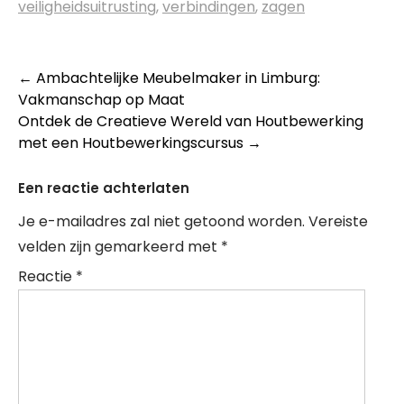
veiligheidsuitrusting
,
verbindingen
,
zagen
Berichtnavigatie
←
Ambachtelijke Meubelmaker in Limburg:
Vakmanschap op Maat
Ontdek de Creatieve Wereld van Houtbewerking
met een Houtbewerkingscursus
→
Een reactie achterlaten
Je e-mailadres zal niet getoond worden.
Vereiste
velden zijn gemarkeerd met
*
Reactie
*