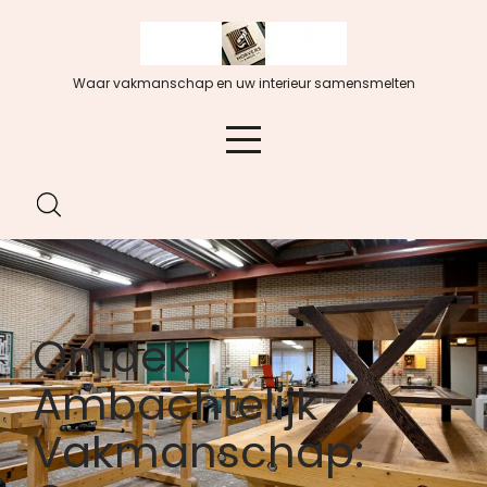
Spring
naar
de
Waar vakmanschap en uw interieur samensmelten
inhoud
Ontdek
Ambachtelijk
Vakmanschap: