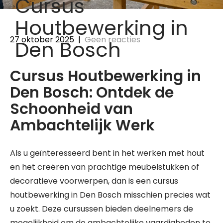
Cursus
Houtbewerking in
27 oktober 2025
|
Geen reacties
Den Bosch
Cursus Houtbewerking in
Den Bosch: Ontdek de
Schoonheid van
Ambachtelijk Werk
Als u geïnteresseerd bent in het werken met hout
en het creëren van prachtige meubelstukken of
decoratieve voorwerpen, dan is een cursus
houtbewerking in Den Bosch misschien precies wat
u zoekt. Deze cursussen bieden deelnemers de
mogelijkheid om de ambachtelijke vaardigheden te