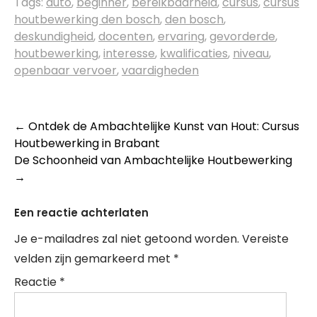
Tags:
auto
,
beginner
,
bereikbaarheid
,
cursus
,
cursus
houtbewerking den bosch
,
den bosch
,
deskundigheid
,
docenten
,
ervaring
,
gevorderde
,
houtbewerking
,
interesse
,
kwalificaties
,
niveau
,
openbaar vervoer
,
vaardigheden
Berichtnavigatie
←
Ontdek de Ambachtelijke Kunst van Hout: Cursus
Houtbewerking in Brabant
De Schoonheid van Ambachtelijke Houtbewerking
→
Een reactie achterlaten
Je e-mailadres zal niet getoond worden.
Vereiste
velden zijn gemarkeerd met
*
Reactie
*