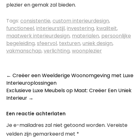
plezier en gemak zal bieden.
Tags:
consistentie
,
custom interieurdesign
,
functioneel
,
interieurstijl
,
investering
,
kwaliteit
,
maatwerk interieurdesign
,
materialen
,
persoonlijke
begeleiding
,
sfeervol
,
texturen
,
uniek design
,
vakmanschap
,
verlichting
,
woonplezier
Berichtnavigatie
←
Creëer een Weelderige Woonomgeving met Luxe
Interieuroplossingen
Exclusieve Luxe Meubels op Maat: Creëer Een Uniek
Interieur
→
Een reactie achterlaten
Je e-mailadres zal niet getoond worden.
Vereiste
velden zijn gemarkeerd met
*