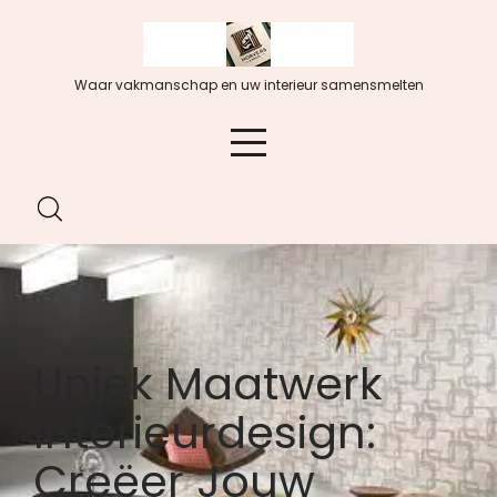
Spring
naar
de
Waar vakmanschap en uw interieur samensmelten
inhoud
Uniek Maatwerk
Interieurdesign:
Creëer Jouw