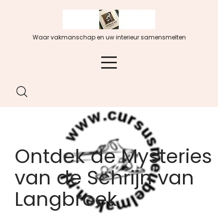
Spring
naar
de
Waar vakmanschap en uw interieur samensmelten
inhoud
Ontdek de Mysteries
van de Schrijn van
Langbroek