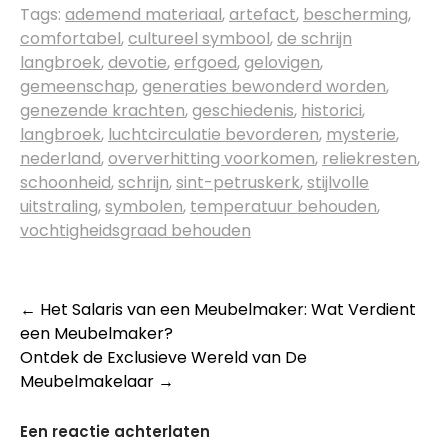
Tags:
ademend materiaal
,
artefact
,
bescherming
,
comfortabel
,
cultureel symbool
,
de schrijn
langbroek
,
devotie
,
erfgoed
,
gelovigen
,
gemeenschap
,
generaties bewonderd worden
,
genezende krachten
,
geschiedenis
,
historici
,
langbroek
,
luchtcirculatie bevorderen
,
mysterie
,
nederland
,
oververhitting voorkomen
,
reliekresten
,
schoonheid
,
schrijn
,
sint-petruskerk
,
stijlvolle
uitstraling
,
symbolen
,
temperatuur behouden
,
vochtigheidsgraad behouden
Berichtnavigatie
←
Het Salaris van een Meubelmaker: Wat Verdient
een Meubelmaker?
Ontdek de Exclusieve Wereld van De
Meubelmakelaar
→
Een reactie achterlaten