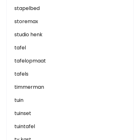
stapelbed
storemax
studio henk
tafel
tafelopmaat
tafels
timmerman
tuin
tuinset
tuintafel
tv kast