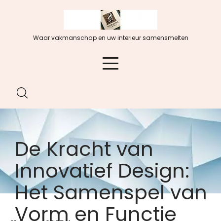
Spring
naar
de
Waar vakmanschap en uw interieur samensmelten
inhoud
De Kracht van
Innovatief Design:
Het Samenspel van
Vorm en Functie