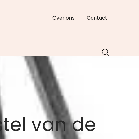
Over ons
Contact
stel van de