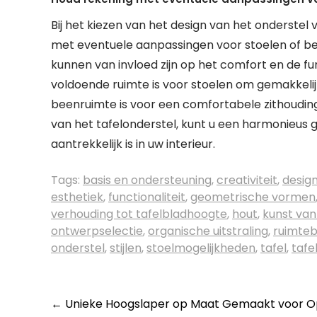
Bij het kiezen van het design van het onderstel 
met eventuele aanpassingen voor stoelen of b
kunnen van invloed zijn op het comfort en de fun
voldoende ruimte is voor stoelen om gemakkelij
beenruimte is voor een comfortabele zithoudi
van het tafelonderstel, kunt u een harmonieus 
aantrekkelijk is in uw interieur.
Tags:
basis en ondersteuning
,
creativiteit
,
desig
esthetiek
,
functionaliteit
,
geometrische vormen
verhouding tot tafelbladhoogte
,
hout
,
kunst van
ontwerpselectie
,
organische uitstraling
,
ruimteb
onderstel
,
stijlen
,
stoelmogelijkheden
,
tafel
,
tafe
Berichtnavigatie
←
Unieke Hoogslaper op Maat Gemaakt voor O