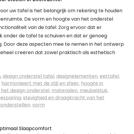
voor uw tafel is het belangrijk om rekening te houden
eenruimte. De vorm en hoogte van het onderstel
ctionaliteit van de tafel. Zorg ervoor dat er
k onder de tafel te schuiven en dat er genoeg
ng. Door deze aspecten mee te nemen in het ontwerp
geheel creëren dat zowel praktisch als esthetisch
n
,
design onderstel tafel
,
designelementen
,
eettafel
,
,
harmonieert met de stijl en sfeer
,
hoogte in
 het design onderstel
,
materialen
,
meubelstuk
,
esparing
,
stevigheid en draagkracht van het
londerstellen
,
vorm
ptimaal Slaapcomfort