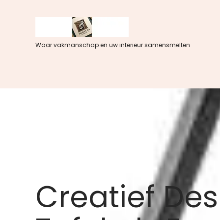
Spring
naar
de
inhoud
Waar vakmanschap en uw interieur samensmelten
Creatief Des