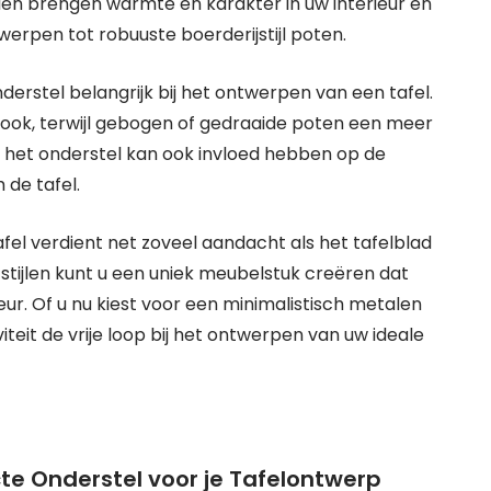
len brengen warmte en karakter in uw interieur en
erpen tot robuuste boerderijstijl poten.
erstel belangrijk bij het ontwerpen van een tafel.
look, terwijl gebogen of gedraaide poten een meer
n het onderstel kan ook invloed hebben op de
de tafel.
fel verdient net zoveel aandacht als het tafelblad
stijlen kunt u een uniek meubelstuk creëren dat
eur. Of u nu kiest voor een minimalistisch metalen
teit de vrije loop bij het ontwerpen van uw ideale
cte Onderstel voor je Tafelontwerp