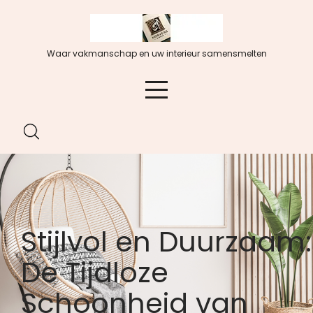
Spring
naar
de
Waar vakmanschap en uw interieur samensmelten
inhoud
Stijlvol en Duurzaam:
De Tijdloze
Schoonheid van