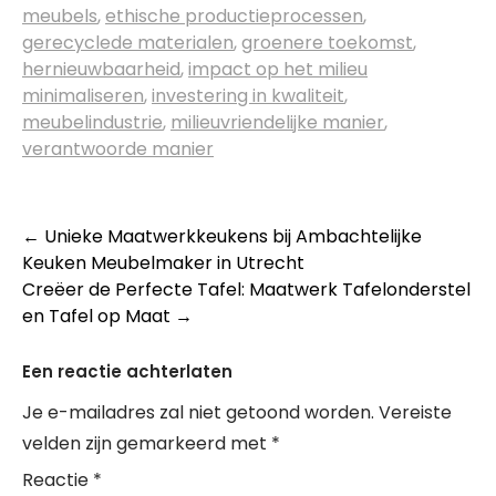
meubels
,
ethische productieprocessen
,
gerecyclede materialen
,
groenere toekomst
,
hernieuwbaarheid
,
impact op het milieu
minimaliseren
,
investering in kwaliteit
,
meubelindustrie
,
milieuvriendelijke manier
,
verantwoorde manier
Berichtnavigatie
←
Unieke Maatwerkkeukens bij Ambachtelijke
Keuken Meubelmaker in Utrecht
Creëer de Perfecte Tafel: Maatwerk Tafelonderstel
en Tafel op Maat
→
Een reactie achterlaten
Je e-mailadres zal niet getoond worden.
Vereiste
velden zijn gemarkeerd met
*
Reactie
*