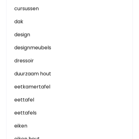
cursussen
dak
design
designmeubels
dressoir
duurzaam hout
eetkamertafel
eettafel
eettafels
eiken
eiken hout