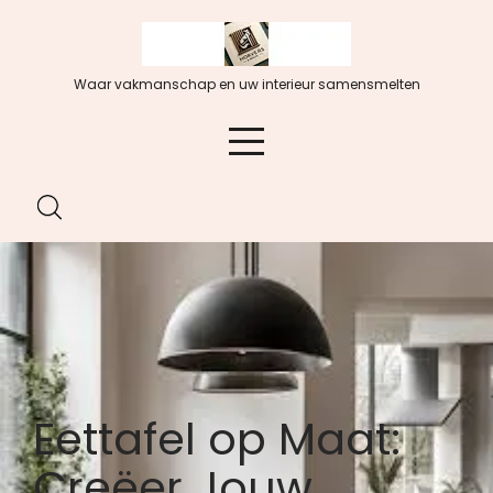
Spring
naar
de
Waar vakmanschap en uw interieur samensmelten
inhoud
Eettafel op Maat:
Creëer Jouw