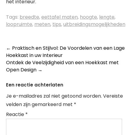
het interieur.
Tags:
breedte
,
eettafel maten
,
hoogte
,
lengte
,
loopruimte
,
meten
,
tips
,
uitbreidingsmogelijkheden
Berichtnavigatie
←
Praktisch en Stijlvol: De Voordelen van een Lage
Hoekkast in uw Interieur
Ontdek de Veelzijdigheid van een Hoekkast met
Open Design
→
Een reactie achterlaten
Je e-mailadres zal niet getoond worden.
Vereiste
velden zijn gemarkeerd met
*
Reactie
*