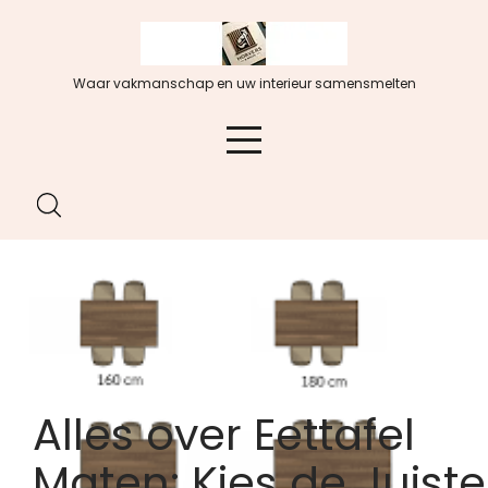
Spring
naar
de
Waar vakmanschap en uw interieur samensmelten
inhoud
Alles over Eettafel
Maten: Kies de Juiste