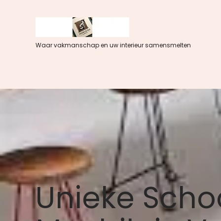
Spring
naar
de
inhoud
Waar vakmanschap en uw interieur samensmelten
Unieke Sch