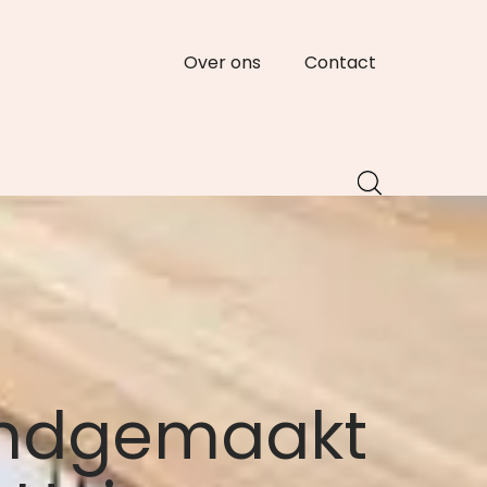
Over ons
Contact
andgemaakt