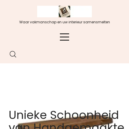
Spring
naar
de
Waar vakmanschap en uw interieur samensmelten
inhoud
Unieke Schoonheid
van Handgemaakte