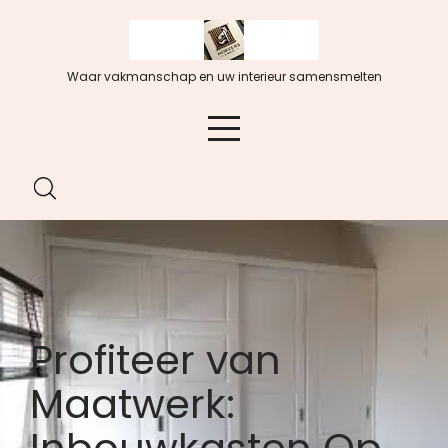
Spring
naar
de
Waar vakmanschap en uw interieur samensmelten
inhoud
Profiteer van
Maatwerk:
Inbouwkasten Op