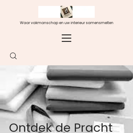
Spring
naar
de
Waar vakmanschap en uw interieur samensmelten
inhoud
Ontdek de Pracht