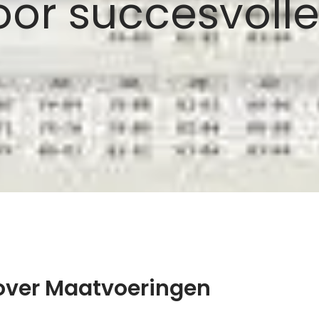
oor succesvoll
 over Maatvoeringen