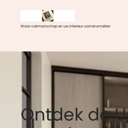
Spring
naar
de
inhoud
Waar vakmanschap en uw interieur samensmelten
Ontdek de U