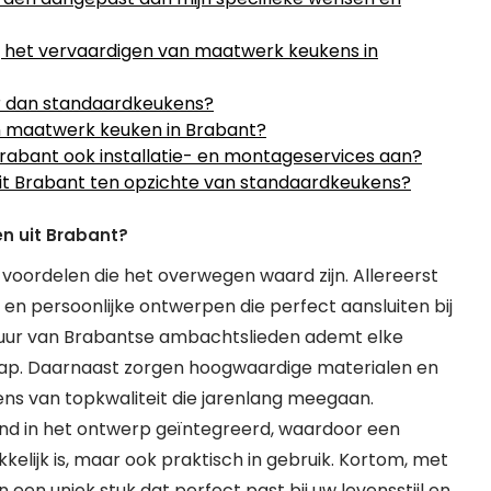
j het vervaardigen van maatwerk keukens in
er dan standaardkeukens?
n maatwerk keuken in Brabant?
abant ook installatie- en montageservices aan?
t Brabant ten opzichte van standaardkeukens?
n uit Brabant?
voordelen die het overwegen waard zijn. Allereerst
n persoonlijke ontwerpen die perfect aansluiten bij
tuur van Brabantse ambachtslieden ademt elke
ap. Daarnaast zorgen hoogwaardige materialen en
s van topkwaliteit die jarenlang meegaan.
nd in het ontwerp geïntegreerd, waardoor een
elijk is, maar ook praktisch in gebruik. Kortom, met
een uniek stuk dat perfect past bij uw levensstijl en