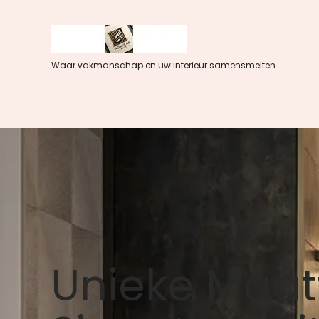
Spring
naar
de
inhoud
Waar vakmanschap en uw interieur samensmelten
Unieke Maat