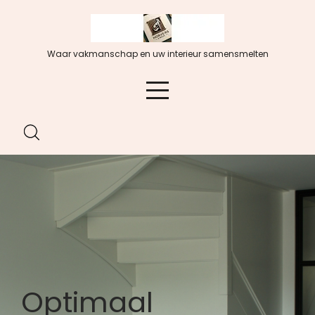
Spring
naar
de
Waar vakmanschap en uw interieur samensmelten
inhoud
Optimaal