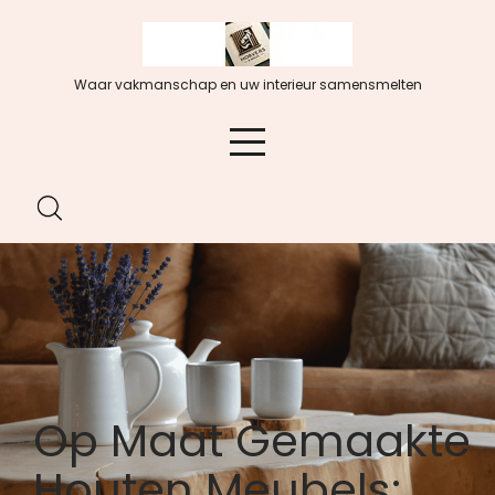
Spring
naar
de
Waar vakmanschap en uw interieur samensmelten
inhoud
Op Maat Gemaakte
Houten Meubels: