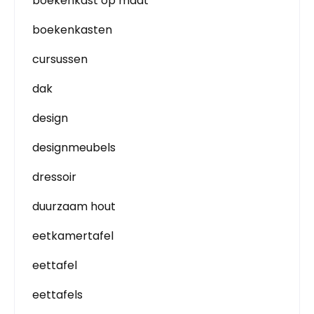
boekenkast op maat
boekenkasten
cursussen
dak
design
designmeubels
dressoir
duurzaam hout
eetkamertafel
eettafel
eettafels