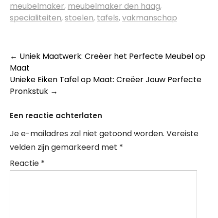
meubelmaker
,
meubelmaker den haag
,
specialiteiten
,
stoelen
,
tafels
,
vakmanschap
Berichtnavigatie
←
Uniek Maatwerk: Creëer het Perfecte Meubel op
Maat
Unieke Eiken Tafel op Maat: Creëer Jouw Perfecte
Pronkstuk
→
Een reactie achterlaten
Je e-mailadres zal niet getoond worden.
Vereiste
velden zijn gemarkeerd met
*
Reactie
*