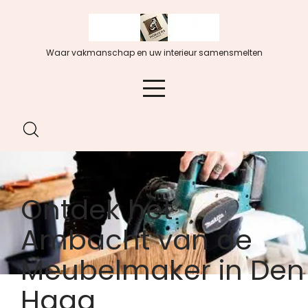
Spring
naar
de
Waar vakmanschap en uw interieur samensmelten
inhoud
Ontdek het
Ambacht van de
Meubelmaker in Den
Haag