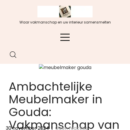
Spring
naar
de
Waar vakmanschap en uw interieur samensmelten
inhoud
Ambachtelijke
Meubelmaker in
Gouda:
Vakmanschap van
30 november 2024
|
Geen reacties