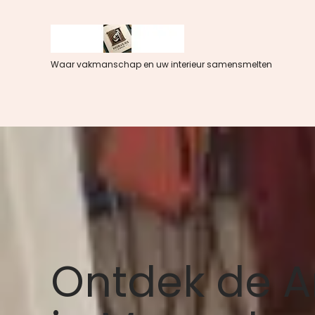
Spring
naar
de
inhoud
Waar vakmanschap en uw interieur samensmelten
Ontdek de 