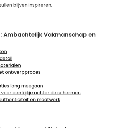
len blijven inspireren.
: Ambachtelijk Vakmanschap en
ken
etail
aterialen
 het ontwerpproces
raties lang meegaan
 voor een kijkje achter de schermen
authenticiteit en maatwerk