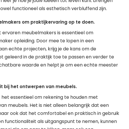
leer je hoe je jouw ideeën tot leven kunt brengen
el functioneel als esthetisch verbluffend zijn.
lmakers om praktijkervaring op te doen.
 ervaren meubelmakers is essentieel om
maker opleiding. Door mee te lopen in een
n echte projecten, krijg je de kans om de
t geleerd in de praktijk toe te passen en verder te
schatbare waarde en helpt je om een ​​echte meester
t bij het ontwerpen van meubels.
s het essentieel om rekening te houden met
an meubels. Het is niet alleen belangrijk dat een
 maar ook dat het comfortabel en praktisch in gebruik
n functionaliteit als uitgangspunt te nemen, kunnen