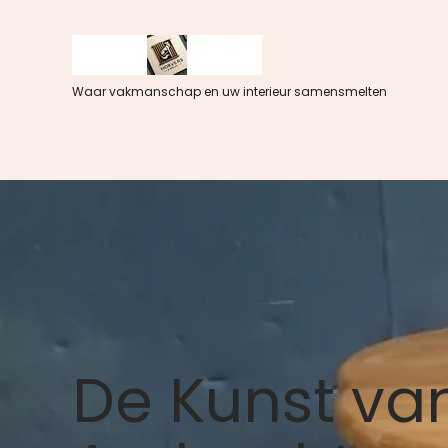
Spring
naar
de
inhoud
Waar vakmanschap en uw interieur samensmelten
De Kunst va