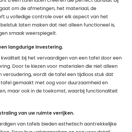
t u een tafel laten creëren die perfect aansluit bij
u gaat om de afmetingen, het materiaal, de
 u volledige controle over elk aspect van het
elstuk laten maken dat niet alleen functioneel is,
igen smaak weerspiegelt.
en langdurige investering.
waliteit bij het vervaardigen van een tafel door een
ng. Door te kiezen voor materialen die niet alleen
n veroudering, wordt de tafel een tijdloos stuk dat
 tafel gemaakt met oog voor duurzaamheid en
eden, maar ook in de toekomst, waarbij functionaliteit
traling van uw ruimte verrijken.
digen van tafels bieden esthetisch aantrekkelijke