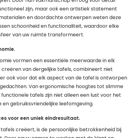
rijken. Door hun vakmanschap en oog voor detail
functioneel zijn, maar ook een artistiek statement
en materialen en doordachte ontwerpen weten deze
sen schoonheid en functionaliteit, waardoor elke
sfeer van uw ruimte transformeert.
nomie.
onomie vormen een essentiële meerwaarde in elk
 creëren van dergelijke tafels, combineert niet
 er ook voor dat elk aspect van de tafel is ontworpen
 gedachten. Van ergonomische hoogtes tot slimme
nctionele tafels zijn niet alleen een lust voor het
 en gebruiksvriendelijke leefomgeving.
es voor een uniek eindresultaat.
afels creëert, is de persoonlijke betrokkenheid bij