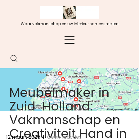
Spring
naar
de
Waar vakmanschap en uw interieur samensmelten
inhoud
Meubelmaker in
Zuid-Holland:
Vakmanschap en
Creativiteit Hand in
12 maart 2025
|
Geen reacties