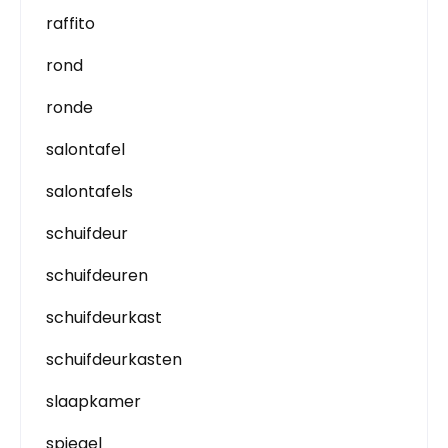
raffito
rond
ronde
salontafel
salontafels
schuifdeur
schuifdeuren
schuifdeurkast
schuifdeurkasten
slaapkamer
spiegel