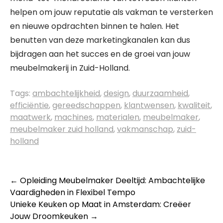
helpen om jouw reputatie als vakman te versterken
en nieuwe opdrachten binnen te halen. Het
benutten van deze marketingkanalen kan dus
bijdragen aan het succes en de groei van jouw
meubelmakerij in Zuid-Holland.
Tags:
ambachtelijkheid
,
design
,
duurzaamheid
,
efficiëntie
,
gereedschappen
,
klantwensen
,
kwaliteit
,
maatwerk
,
machines
,
materialen
,
meubelmaker
,
meubelmaker zuid holland
,
vakmanschap
,
zuid-
holland
Berichtnavigatie
←
Opleiding Meubelmaker Deeltijd: Ambachtelijke
Vaardigheden in Flexibel Tempo
Unieke Keuken op Maat in Amsterdam: Creëer
Jouw Droomkeuken
→