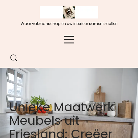
Spring
naar
de
Waar vakmanschap en uw interieur samensmelten
inhoud
Unieke Maatwerk
Meubels uit
Friesland: Creëer