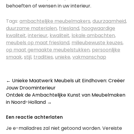
behoeften of wensen in uw interieur.
Tags:
ambachtelijke meubelmakers
,
duurzaamheid
,
duurzame materialen
,
friesland
,
hoogwaardige
kwaliteit
,
interieur
,
kwaliteit
,
lokale ambachten
,
meubels op maat friesland
,
milieubewuste keuzes
,
op maat gemaakte meubelstukken
,
persoonlijke
smaak
,
stijl
,
tradities
,
unieke
,
vakmanschap
Berichtnavigatie
←
Unieke Maatwerk Meubels uit Eindhoven: Creëer
Jouw Droominterieur
Ontdek de Ambachtelijke Kunst van Meubelmaken
in Noord-Holland
→
Een reactie achterlaten
Je e-mailadres zal niet getoond worden.
Vereiste