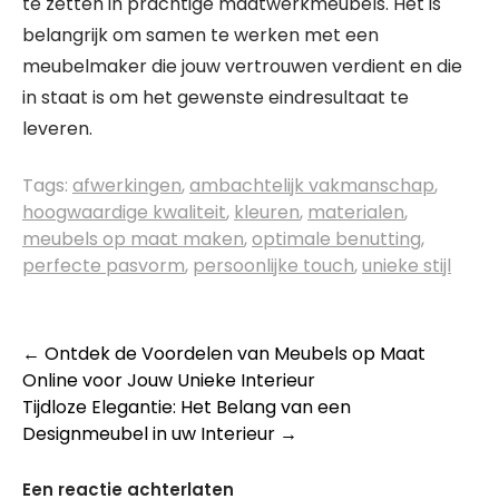
te zetten in prachtige maatwerkmeubels. Het is
belangrijk om samen te werken met een
meubelmaker die jouw vertrouwen verdient en die
in staat is om het gewenste eindresultaat te
leveren.
Tags:
afwerkingen
,
ambachtelijk vakmanschap
,
hoogwaardige kwaliteit
,
kleuren
,
materialen
,
meubels op maat maken
,
optimale benutting
,
perfecte pasvorm
,
persoonlijke touch
,
unieke stijl
Berichtnavigatie
←
Ontdek de Voordelen van Meubels op Maat
Online voor Jouw Unieke Interieur
Tijdloze Elegantie: Het Belang van een
Designmeubel in uw Interieur
→
Een reactie achterlaten