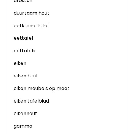
dressoir
duurzaam hout
eetkamertafel
eettafel
eettafels
eiken
eiken hout
eiken meubels op maat
eiken tafelblad
eikenhout
gamma