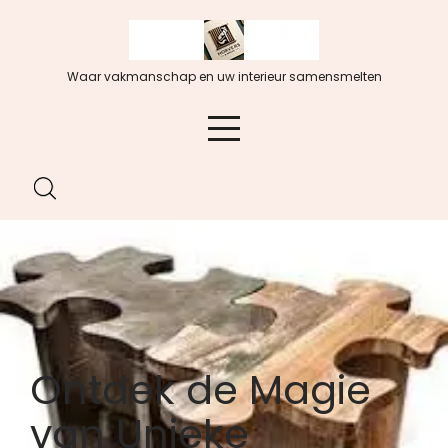
Spring
naar
de
Waar vakmanschap en uw interieur samensmelten
inhoud
Ontdek de Magie
van Unieke